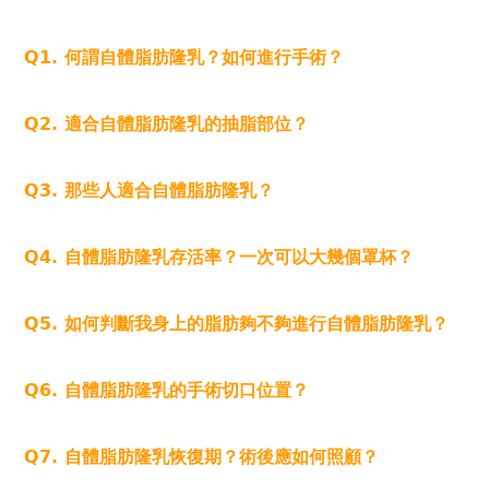
Q1. 何謂自體脂肪隆乳？如何進行手術？
Q2. 適合自體脂肪隆乳的抽脂部位？
Q3. 那些人適合自體脂肪隆乳？
Q4. 自體脂肪隆乳存活率？一次可以大幾個罩杯？
Q5. 如何判斷我身上的脂肪夠不夠進行自體脂肪隆乳？
Q6. 自體脂肪隆乳的手術切口位置？
Q7. 自體脂肪隆乳恢復期？術後應如何照顧？