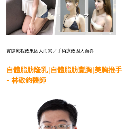
實際療程效果因人而異／手術療效因人而異
自體脂肪隆乳|自體脂肪豐胸|美胸推手
- 林敬鈞醫師