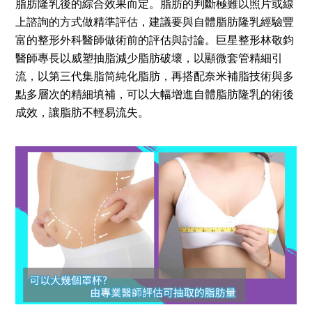
脂肪隆乳後的綜合效果而定。脂肪的判斷極難以照片或線
上諮詢的方式做精準評估，建議要與自體脂肪隆乳經驗豐
富的整形外科醫師做術前的評估與討論。巨星整形林敬鈞
醫師專長以威塑抽脂減少脂肪破壞，以顯微套管精細引
流，以第三代集脂筒純化脂肪，再搭配奈米補脂技術與多
點多層次的精細填補，可以大幅增進自體脂肪隆乳的術後
成效，讓脂肪不輕易流失。