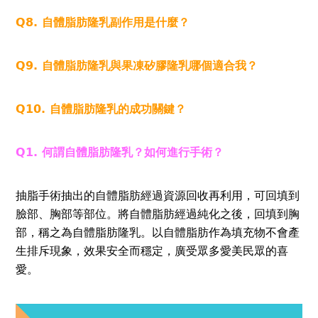
Q8. 自體脂肪隆乳副作用是什麼？
Q9. 自體脂肪隆乳與果凍矽膠隆乳哪個適合我？
Q10. 自體脂肪隆乳的成功關鍵？
Q1. 何謂自體脂肪隆乳？如何進行手術？
抽脂手術抽出的自體脂肪經過資源回收再利用，可回填到
臉部、胸部等部位。將自體脂肪經過純化之後，回填到胸
部，稱之為自體脂肪隆乳。以自體脂肪作為填充物不會產
生排斥現象，效果安全而穩定，廣受眾多愛美民眾的喜
愛。