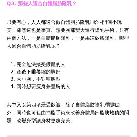
Q3.
那些人適合自體脂肪隆乳？
只要有心，人人都適合做自體脂肪隆乳! 哈~開個小玩
笑，雖然這也是事實。想要胸部變大進行隆乳手術，只有
兩個方法，一是自體脂肪隆乳，一是果凍矽膠隆乳。哪些
人適合自體脂肪隆乳呢？
完全無法接受假體的人
產後下垂萎縮的胸部
大小胸，不對稱胸型
同時想要瘦身兼豐胸的人
其中又以第四項最受歡迎，除了自體脂肪隆乳/豐胸之
外，同時也可藉由抽脂手術來改善身體局部脂肪堆積的問
題，改變身型讓身材更趨完美。