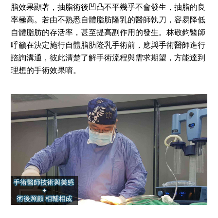
脂效果顯著，抽脂術後凹凸不平幾乎不會發生，抽脂的良
率極高。若由不熟悉自體脂肪隆乳的醫師執刀，容易降低
自體脂肪的存活率，甚至提高副作用的發生。林敬鈞醫師
呼籲在決定施行自體脂肪隆乳手術前，應與手術醫師進行
諮詢溝通，彼此清楚了解手術流程與需求期望，方能達到
理想的手術效果唷。