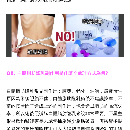
Q8.
自體脂肪隆乳副作用是什麼？處理方式為何?
自體脂肪隆乳常見副作用：腫塊、鈣化、油滴，最常發生
原因為術後照顧不佳，自體脂肪隆乳術後不建議按摩，不
當的按摩除了造成上述的副作用，也會造成脂肪的高流失
率，所以術後照護隊自體脂肪隆乳來說非常重要。巨星整
形林敬鈞醫師專長以威塑抽脂減少脂肪破壞，再搭配多點
多層次的奈米補脂技術可以大幅增進自體脂肪隆乳的術後