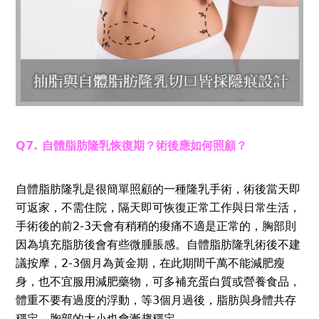
Q7.
自體脂肪隆乳恢復期？術後應如何照顧？
自體脂肪隆乳是很簡單照顧的一種隆乳手術，術後當天即
可返家，不需住院，隔天即可恢復正常工作與日常生活，
手術後的前2-3天會有稍稍的痠痛不適是正常的，胸部則
因為填充脂肪後會有些微腫脹感。自體脂肪隆乳術後不建
議按摩，2-3個月為黃金期，在此期間千萬不能減肥瘦
身，也不宜服用減肥藥物，可多補充蛋白質或營養食品，
體重不要有過度的浮動，等3個月過後，脂肪與身體共存
穩定，胸部的大小也會漸趨穩定。