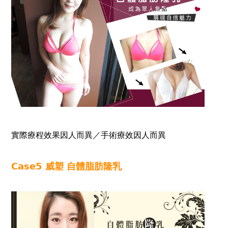
實際療程效果因人而異／手術療效因人而異
Case5 威塑 自體脂肪隆乳