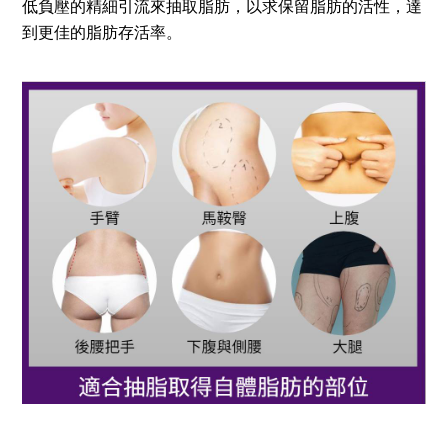
低負壓的精細引流來抽取脂肪，以求保留脂肪的活性，達
到更佳的脂肪存活率。