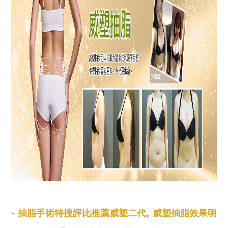
- 抽脂手術特搜評比推薦威塑二代, 威塑抽脂效果明