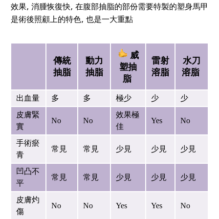
效果, 消腫恢復快, 在腹部抽脂的部份需要特製的塑身馬甲
是術後照顧上的特色, 也是一大重點
威
傳統
動力
雷射
水刀
塑抽
抽脂
抽脂
溶脂
溶脂
脂
出血量
多
多
極少
少
少
皮膚緊
效果極
No
No
Yes
No
實
佳
手術瘀
常見
常見
少見
少見
少見
青
凹凸不
常見
常見
少見
少見
少見
平
皮膚灼
No
No
Yes
Yes
No
傷