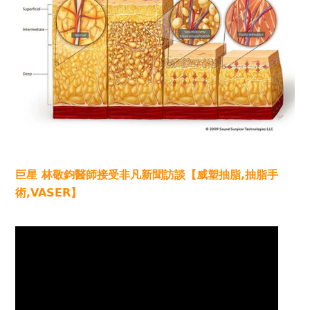
巨星 林敬鈞醫師接受非凡新聞訪談【威塑抽脂,抽脂手
術,VASER】