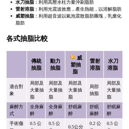
水刀抽脂
：利用高壓水柱力量沖刷脂肪
雷射溶脂
：利用光震波效應，產生熱能，以溶解脂肪
威塑抽脂
：利用超音波以氣泡震散脂肪團塊，乳糜化
脂肪
各式
抽脂
比較
威
傳統
動力
雷射
水刀
塑抽
抽脂
抽脂
溶脂
溶脂
脂
局部及
局部及
局部及
局部及
適合對
局部
大量抽
大量抽
大量抽
大量抽
象
抽脂
脂
脂
脂
脂
麻醉方
全身麻
全身麻
舒眠麻
舒眠
舒眠麻
式
醉
醉
醉
麻醉
醉
手術傷
0.5 公
0.5 公
0.2 公
0.5 公
0.5公分