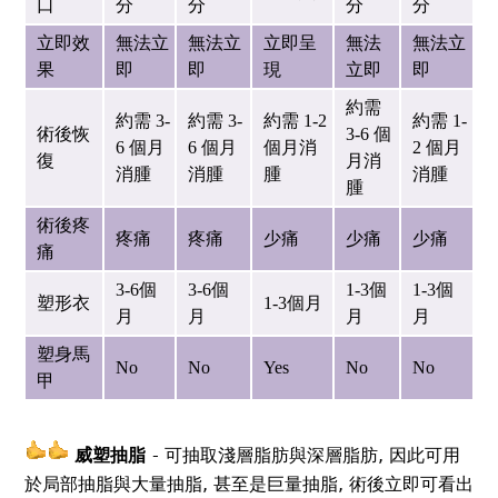
口
分
分
分
分
立即效
無法立
無法立
立即呈
無法
無法立
果
即
即
現
立即
即
約需
約需 3-
約需 3-
約需 1-2
約需 1-
術後恢
3-6 個
6 個月
6 個月
個月消
2 個月
復
月消
消腫
消腫
腫
消腫
腫
術後疼
疼痛
疼痛
少痛
少痛
少痛
痛
3-6個
3-6個
1-3個
1-3個
塑形衣
1-3個月
月
月
月
月
塑身馬
No
No
Yes
No
No
甲
威塑抽脂
- 可抽取淺層脂肪與深層脂肪, 因此可用
於局部抽脂與大量抽脂, 甚至是巨量抽脂, 術後立即可看出