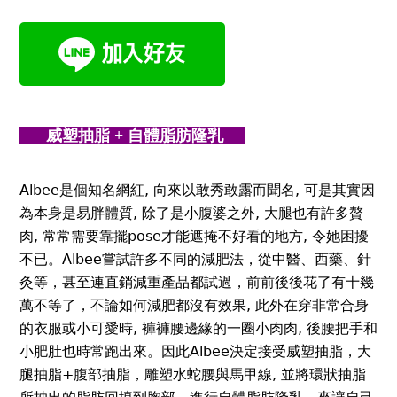
威塑抽脂 + 自體脂肪隆乳
Albee是個知名網紅, 向來以敢秀敢露而聞名, 可是其實因
為本身是易胖體質, 除了是小腹婆之外, 大腿也有許多贅
肉, 常常需要靠擺pose才能遮掩不好看的地方, 令她困擾
不已。Albee嘗試許多不同的減肥法，從中醫、西藥、針
灸等，甚至連直銷減重產品都試過，前前後後花了有十幾
萬不等了，不論如何減肥都沒有效果, 此外在穿非常合身
的衣服或小可愛時, 褲褲腰邊緣的一圈小肉肉, 後腰把手和
小肥肚也時常跑出來。因此Albee決定接受威塑抽脂，大
腿抽脂+腹部抽脂，雕塑水蛇腰與馬甲線, 並將環狀抽脂