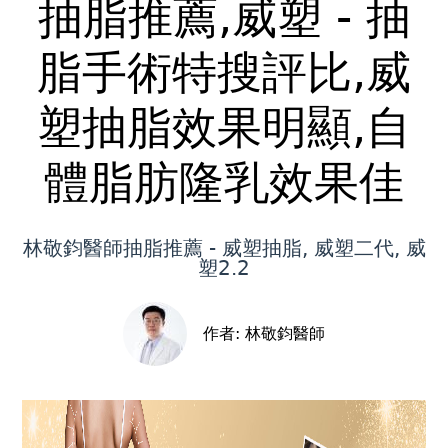
抽脂推薦,威塑 - 抽
Back
to
top
脂手術特搜評比,威
塑抽脂效果明顯,自
體脂肪隆乳效果佳
林敬鈞醫師抽脂推薦 - 威塑抽脂, 威塑二代, 威
塑2.2
作者:
林敬鈞醫師