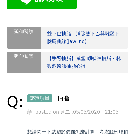
延伸閱讀
雙下巴抽脂 - 消除雙下巴與雕塑下
臉龐曲線(jawline)
延伸閱讀
【手臂抽脂】威塑 蝴蝶袖抽脂 - 林
敬鈞醫師抽脂心得
Back
to
top
Q:
抽脂
諮詢項目
顏
posted on
週二 ,05/05/2020 - 21:05
想請問一下威塑的價錢怎麼計算，考慮腿部環抽