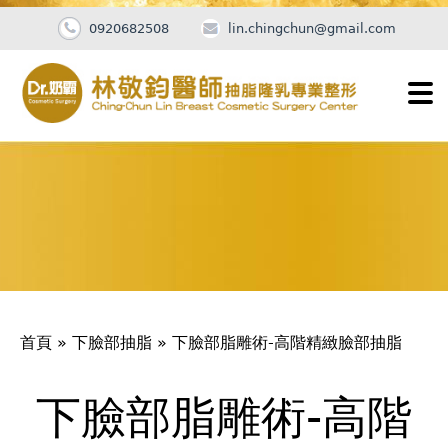
0920682508
lin.chingchun@gmail.com
Jump
to
navigation
您
首頁
»
下臉部抽脂
»
下臉部脂雕術-高階精緻臉部抽脂
在
這
下臉部脂雕術-高階
Back
to
裡