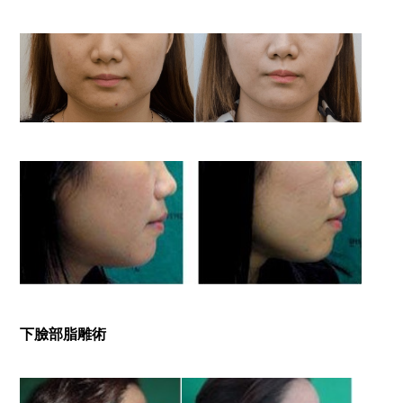
下臉部脂雕術