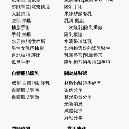
超能電漿|電漿抽脂
隆乳手術
大腿抽脂
果凍矽膠隆乳
腹部 抽脂
乳溝 觀點
抽脂手術
二次隆乳|隆乳重做
手臂 抽脂
隆乳概論
水刀抽脂|微粹脂
水滴果凍隆乳
男性女乳症抽脂
如何挑選好的隆乳醫生
台北抽脂 評比
乳頭整形|乳暈整形
狐臭手術
隆乳術前術後須知事項
自體脂肪隆乳
關於林醫師
威塑 自體脂肪隆乳
林敬鈞醫師學經歷
自體脂肪豐胸
案例分享
自體脂肪豐頰
整形影音分享
最新消息
媒體報導
好站分享
門診時間
常用連結