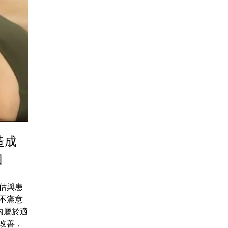
造成
因
估與患
不滿意
內屬於適
改善，