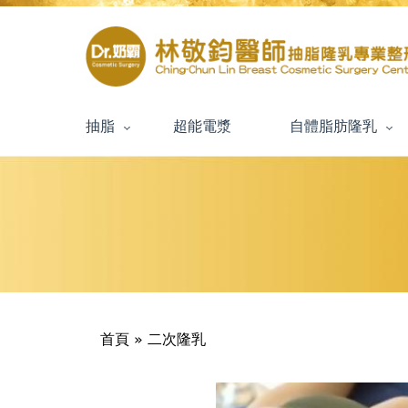
抽脂
超能電漿
自體脂肪隆乳
Jump
to
navigation
您
首頁
»
二次隆乳
在
這
Back
Back