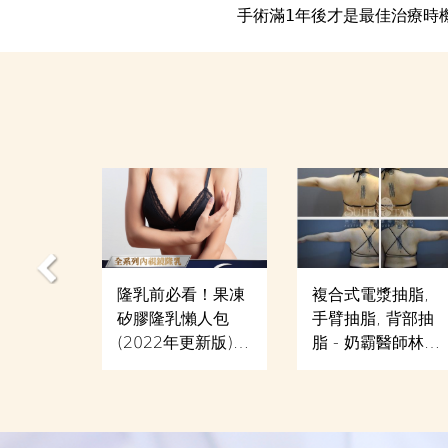
手術滿1年後才是最佳治療時
園長 威
複合式電漿抽脂,
隆乳前必看！果凍
隆乳 拒
手臂抽脂, 背部抽
矽膠隆乳懶人包
脂 - 奶霸醫師林敬
(2022年更新版)－
鈞
奶霸醫師林敬鈞