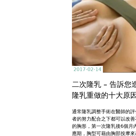
to
to
裡
top
top
2017-02-14
二次隆乳 – 告訴您
隆乳重做的十大原
通常隆乳調整手術在醫師的評
者的努力配合之下都可以改善
的胸形，第一次隆乳後6個月
應期，胸型可藉由胸部按摩來