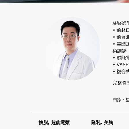
林醫師
• 前
• 前
• 美國
術訓練
• 超能
• VA
• 複
完整資
門診：星
抽脂, 超能電漿
隆乳, 美胸