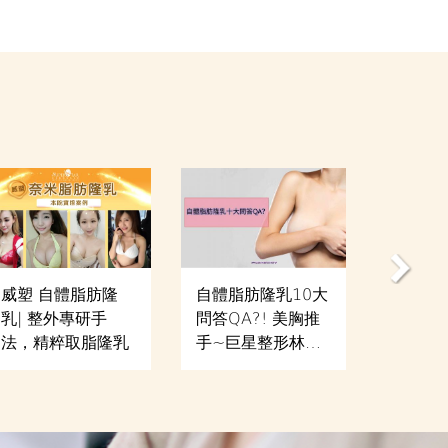
威塑 自體脂肪隆
自體脂肪隆乳10大
抽脂手
乳| 整外專研手
問答QA?! 美胸推
QA？
法，精粹取脂隆乳
手~巨星整形林敬
敬鈞醫
鈞醫師 威塑 自體
- 威塑
脂肪隆乳|豐胸 整
抽脂、
外手法詳細解密
手臂抽
抽脂、