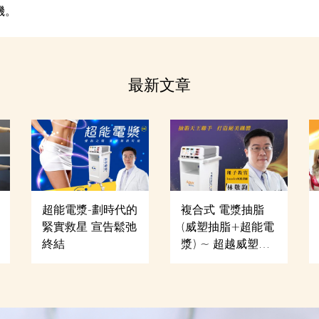
機。
最新文章
超能電漿-劃時代的
複合式 電漿抽脂
緊實救星 宣告鬆弛
(威塑抽脂+超能電
終結
漿) ~ 超越威塑的
新世代抽脂