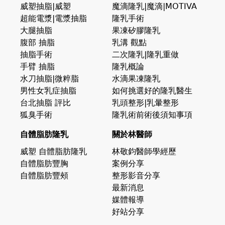
威塑抽脂|威塑
魔滴隆乳|魔滴|MOTIVA
超能電漿|電漿抽脂
隆乳手術
大腿抽脂
果凍矽膠隆乳
腹部 抽脂
乳溝 觀點
抽脂手術
二次隆乳|隆乳重做
手臂 抽脂
隆乳概論
水刀抽脂|微粹脂
水滴果凍隆乳
男性女乳症抽脂
如何挑選好的隆乳醫生
台北抽脂 評比
乳頭整形|乳暈整形
狐臭手術
隆乳術前術後須知事項
自體脂肪隆乳
關於林醫師
威塑 自體脂肪隆乳
林敬鈞醫師學經歷
自體脂肪豐胸
案例分享
自體脂肪豐頰
整形影音分享
最新消息
媒體報導
好站分享