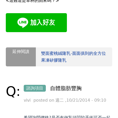
<這難道是罩杯的由來嗎？>
延伸閱讀
雙面蜜桃絨隆乳-面面俱到的全方位
果凍矽膠隆乳
Back
to
top
Q:
自體脂肪豐胸
諮詢項目
vivi
posted on
週二 ,10/21/2014 - 09:10
希望詢問價格?是否有做乳頭凹陷手術可否一起