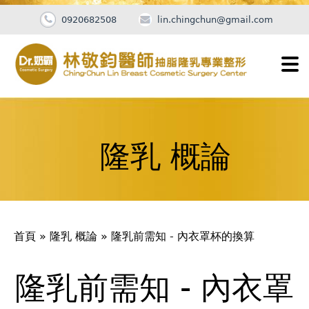
0920682508
lin.chingchun@gmail.com
Jump
to
navigation
隆乳 概論
您
首頁
»
隆乳 概論
»
隆乳前需知 - 內衣罩杯的換算
在
這
隆乳前需知 - 內衣罩
Back
to
裡